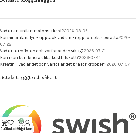
Vad är antiinflammatorisk kost?
2026-08-06
Hårmineralanalys – upptäck vad din kropp försöker berätta
2026-
07-22
Vad är tarmfloran och varför är den viktig?
2026-07-21
Kan man kombinera olika kosttillskott?
2026-07-14
Kreatin – vad är det och varför är det bra för kroppen?
2026-07-07
Betala tryggt och säkert
0
Butik
Önskelista
Vagn
Mitt konto